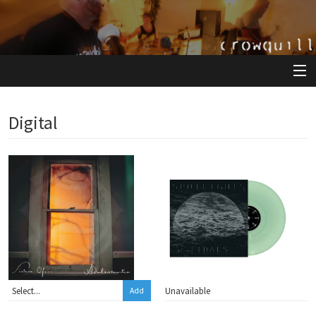
View Cart
Digital
Store
Artists
Releases
About
Unavailable
Add